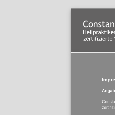
Impr
Angab
Constan
zertifi