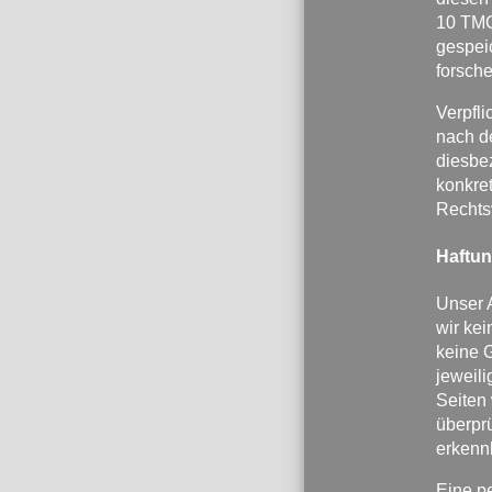
10 TMG 
gespei
forsche
Verpfl
nach d
diesbez
konkre
Rechts
Haftun
Unser A
wir kei
keine G
jeweili
Seiten
überprü
erkenn
Eine pe