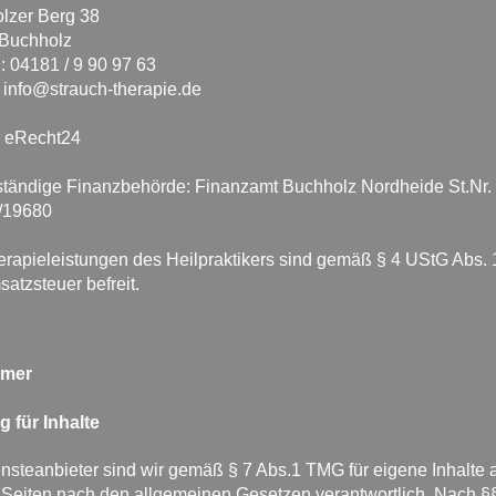
lzer Berg 38
Buchholz
: 04181 / 9 90 97 63
:
info@strauch-therapie.de
:
eRecht24
ständige Finanzbehörde: Finanzamt Buchholz Nordheide St.Nr.
/19680
erapieleistungen des Heilpraktikers sind gemäß § 4 UStG Abs. 
atzsteuer befreit.
amer
g für Inhalte
nsteanbieter sind wir gemäß § 7 Abs.1 TMG für eigene Inhalte 
 Seiten nach den allgemeinen Gesetzen verantwortlich. Nach §§