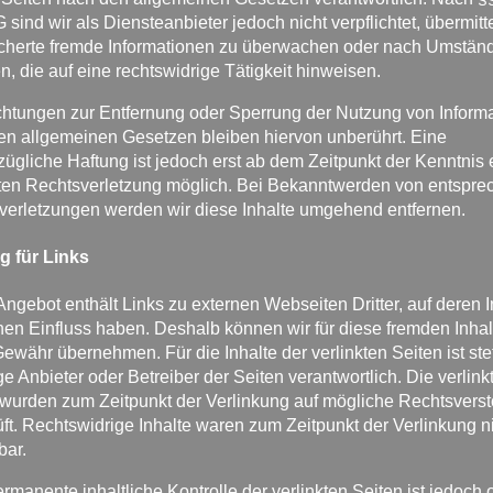
sind wir als Diensteanbieter jedoch nicht verpflichtet, übermitt
cherte fremde Informationen zu überwachen oder nach Umstän
n, die auf eine rechtswidrige Tätigkeit hinweisen.
ichtungen zur Entfernung oder Sperrung der Nutzung von Inform
en allgemeinen Gesetzen bleiben hiervon unberührt. Eine
ügliche Haftung ist jedoch erst ab dem Zeitpunkt der Kenntnis 
ten Rechtsverletzung möglich. Bei Bekanntwerden von entspr
verletzungen werden wir diese Inhalte umgehend entfernen.
g für Links
ngebot enthält Links zu externen Webseiten Dritter, auf deren I
nen Einfluss haben. Deshalb können wir für diese fremden Inha
ewähr übernehmen. Für die Inhalte der verlinkten Seiten ist ste
ge Anbieter oder Betreiber der Seiten verantwortlich. Die verlink
 wurden zum Zeitpunkt der Verlinkung auf mögliche Rechtsvers
ft. Rechtswidrige Inhalte waren zum Zeitpunkt der Verlinkung n
bar.
rmanente inhaltliche Kontrolle der verlinkten Seiten ist jedoch