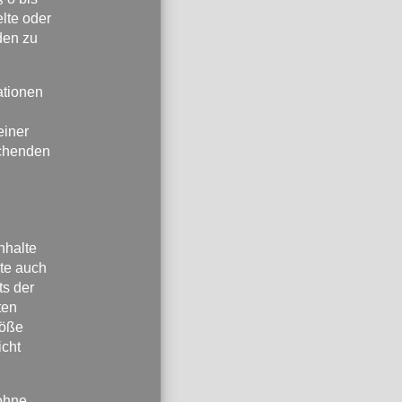
elte oder
den zu
ationen
einer
echenden
nhalte
lte auch
ts der
ten
töße
icht
 ohne