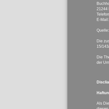
Buchho
21244 
Telefon
E-Mail
Quelle
Die zu
15/143
Die Th
der Ums
Discli
Haftun
Als Die
diesen