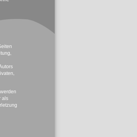
Seiten
itung,
Autors
ivaten,
, werden
 als
rletzung